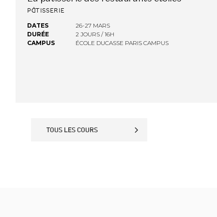
FINANCEMENT OPCO
PÂTISSERIE
DATES
26-27 MARS
DURÉE
2 JOURS / 16H
CAMPUS
ÉCOLE DUCASSE PARIS CAMPUS
TOUS LES COURS
TOUS LES COURS