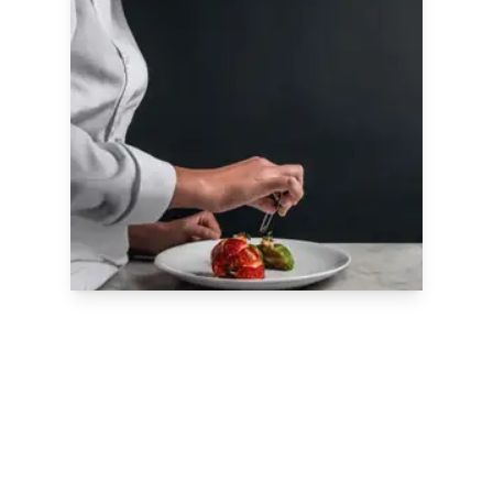
Nos formations sur
mesure
Nos spécialistes sont à votre écoute
pour
concevoir des formations
personnalisées
répondant à vos besoins
sur notre campus de Meudon, à l’École