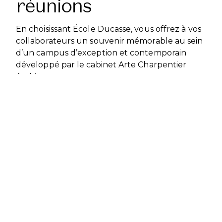
réunions
En choisissant École Ducasse, vous offrez à vos
collaborateurs un souvenir mémorable au sein
d’un campus d’exception et contemporain
développé par le cabinet Arte Charpentier
Architectes.
NOS ESPACES DE RÉUNION
Disposant de 7 salles de réunion, nous pouvons
accueillir des groupes de 10 à 150 personnes.
Toutes nos salles sont modulables et équipées
en matériel audiovisuel
Vidéoprojecteur
Ecran sur pied
Micro HF