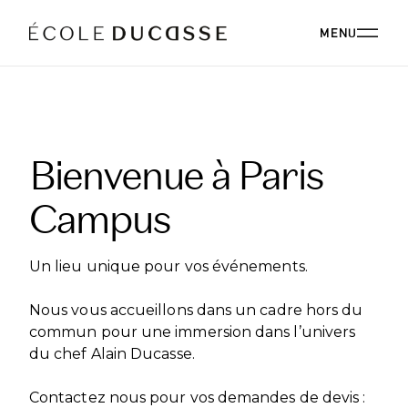
MENU
A PROPOS
Bienvenue à Paris
A PROPOS ÉCOLE DUCASSE
NOS CAMPUS
Campus
NOS CAMPUS EN FRANCE
PROGRAMMES
NOTRE PHILOSOPHIE
NOTRE FACULTÉ
ENSEIGNEMENT SUPÉRIEUR
NOS ALUMNI
Un lieu unique pour vos événements.
ÉVÉNEMENTIEL
ÉCOLE DUCASSE PARIS CAMPUS
STRATÉGIE RSE
RECONVERSION
Paris, France
COMITÉ DE DIRECTION
Nous vous accueillons dans un cadre hors du
ÉCOLE NATIONALE SUPÉRIEURE DE PÂTISSERIE
ÉVÉNEMENTIEL
RESTAURANT
PERFECTIONNEMENT
BLOG
commun pour une immersion dans l’univers
Yssingeaux, France
CARRIÈRES
du chef Alain Ducasse.
PROFESSIONNELS
ÉCOLE DUCASSE PARIS STUDIO
DÉVELOPPEMENT INTERNATIONAL
ÉVÉNEMENTIEL PARIS CAMPUS
CONTACT PRESSE
Notre école dédiée aux amateurs au cœur de Paris.
ÉVÉNEMENTIEL ÉCOLE NATIONALE SUPÉRIEURE DE
FORMATIONS EN LIGNE
Contactez nous pour vos demandes de devis :
PÂTISSERIE