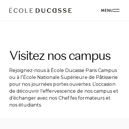
MENU
A PROPOS
Visitez nos campus
A PROPOS ÉCOLE DUCASSE
NOS CAMPUS
NOS CAMPUS EN FRANCE
PROGRAMMES
NOTRE PHILOSOPHIE
Rejoignez-nous à École Ducasse Paris Campus
NOTRE FACULTÉ
ou à l’École Nationale Supérieure de Pâtisserie
ENSEIGNEMENT SUPÉRIEUR
NOS ALUMNI
pour nos journées portes ouvertes. L’occasion
ÉVÉNEMENTIEL
ÉCOLE DUCASSE PARIS CAMPUS
STRATÉGIE RSE
de découvrir l’effervescence de nos campus et
RECONVERSION
Paris, France
COMITÉ DE DIRECTION
d’échanger avec nos Chef.fes formateurs et
ÉCOLE NATIONALE SUPÉRIEURE DE PÂTISSERIE
ÉVÉNEMENTIEL
RESTAURANT
PERFECTIONNEMENT
BLOG
nos étudiants.
Yssingeaux, France
CARRIÈRES
PROFESSIONNELS
ÉCOLE DUCASSE PARIS STUDIO
DÉVELOPPEMENT INTERNATIONAL
ÉVÉNEMENTIEL PARIS CAMPUS
CONTACT PRESSE
Notre école dédiée aux amateurs au cœur de Paris.
ÉVÉNEMENTIEL ÉCOLE NATIONALE SUPÉRIEURE DE
FORMATIONS EN LIGNE
PÂTISSERIE