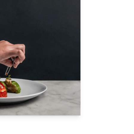
Nos forma
Nos spécialistes so
des formations pers
besoins sur notre 
Nationale Supérieur
en France ou à l’étr