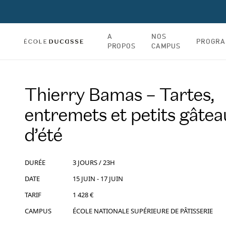
A
NOS
PROGR
PROPOS
CAMPUS
Thierry Bamas – Tartes,
entremets et petits gâtea
d’été
DURÉE
3 JOURS / 23H
DATE
15 JUIN - 17 JUIN
TARIF
1 428 €
CAMPUS
ÉCOLE NATIONALE SUPÉRIEURE DE PÂTISSERIE