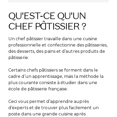
DÉVELOPPEMENT INTERNATIONAL
CANDIDATER
PARTENARIATS
NOS CERTIFICATIONS
VISITEZ NOS CAMPUS
VISITEZ NOS CAMPUS
QU’EST-CE QU’UN
NOS FRANCHISES
SPONSORS ET PARTENAIRES
CHEF PÂTISSIER ?
BLOG
DEVENEZ FRANCHISÉ
NOS PARTENAIRES ACADÉMIQUES
BLOG
HOME – FRANÇAIS
NOS CAMPUS A L’INTERNATIONAL
DEVENEZ PARTENAIRE ACADÉMIQUE
Un chef pâtissier travaille dans une cuisine
HOME – FRANÇAIS
professionnelle et confectionne des pâtisseries,
PASSER À L'ANGLAIS
des desserts, des pains et d’autres produits de
ÉCOLE DUCASSE ISH GURUGRAM
PASSER À L'ANGLAIS
pâtisserie.
Gurugram, Inde
Certains chefs pâtissiers se forment dans le
cadre d’un apprentissage, mais la méthode la
plus courante consiste à étudier dans une
école de pâtisserie française.
Ceci vous permet d’apprendre auprès
d’experts et de trouver plus facilement un
poste dans une grande cuisine après