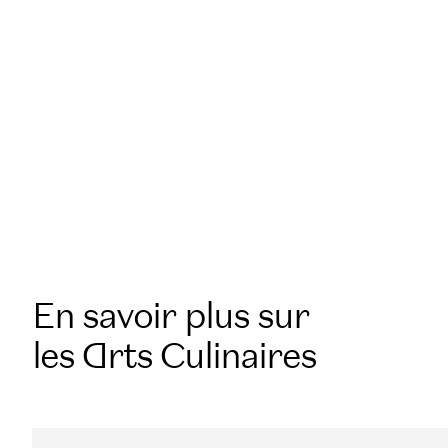
Arts à École Ducasse pour propulser
votre carrière de chef pâtissier.
EN SAVOIR PLUS
EN SAVOIR PLUS
En savoir plus sur
les Arts Culinaires