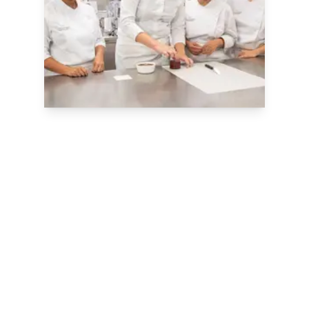
Maîtrisez les arts
pâtissiers auprès
d’experts
mondialement
reconnus à École
Ducasse
Étudiez le Bachelor in French Pastry