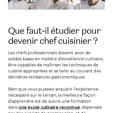
DÉVELOPPEMENT INTERNATIONAL
CANDIDATER
PARTENARIATS
NOS CERTIFICATIONS
VISITEZ NOS CAMPUS
VISITEZ NOS CAMPUS
NOS FRANCHISES
SPONSORS ET PARTENAIRES
BLOG
DEVENEZ FRANCHISÉ
NOS CAMPUS A L’INTERNATIONAL
Que faut-il étudier pour
NOS PARTENAIRES ACADÉMIQUES
BLOG
HOME – FRANÇAIS
DEVENEZ PARTENAIRE ACADÉMIQUE
devenir chef cuisinier ?
HOME – FRANÇAIS
PASSER À L'ANGLAIS
PASSER À L'ANGLAIS
Les chefs professionnels doivent avoir de
solides bases en matière d'excellence culinaire,
être capables de maîtriser les techniques de
cuisine appropriées et se tenir au courant des
dernières tendances gastronomiques.
Bien que vous puissiez acquérir l'expérience
nécessaire sur le terrain, la meilleure façon
d'apprendre est de suivre une formation
dans
une école culinaire reconnue
, dispensée