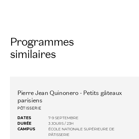
Programmes
similaires
Pierre Jean Quinonero - Petits gâteaux
FINANCEMENT OPCO
parisiens
PÂTISSERIE
DATES
7-9 SEPTEMBRE
DURÉE
3 JOURS / 23H
CAMPUS
ÉCOLE NATIONALE SUPÉRIEURE DE
PÂTISSERIE