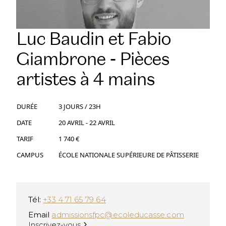
DÉVELOPPEMENT INTERNATIONAL
CANDIDATER
PARTENARIATS
NOS CERTIFICATIONS
VISITEZ NOS CAMPUS
VISITEZ NOS CAMPUS
Luc Baudin et Fabio
NOS FRANCHISES
SPONSORS ET PARTENAIRES
BLOG
DEVENEZ FRANCHISÉ
Giambrone - Pièces
NOS PARTENAIRES ACADÉMIQUES
BLOG
HOME – FRANÇAIS
NOS CAMPUS A L’INTERNATIONAL
DEVENEZ PARTENAIRE ACADÉMIQUE
artistes à 4 mains
HOME – FRANÇAIS
PASSER À L'ANGLAIS
ÉCOLE DUCASSE ISH GURUGRAM
PASSER À L'ANGLAIS
DURÉE
3 JOURS / 23H
Gurugram, Inde
DATE
20 AVRIL - 22 AVRIL
TARIF
1 740 €
CAMPUS
ÉCOLE NATIONALE SUPÉRIEURE DE PÂTISSERIE
Tél:
+33 4 71 65 79 64
Email
admissionsfpc@ecoleducasse.com
Inscrivez-vous