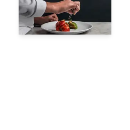
Nos formations sur
mesure
Nos spécialistes sont à votre écoute
pour
concevoir des formations
personnalisées
répondant à vos besoins
sur notre campus de Meudon, à l’École
Nationale Supérieure de Pâtisserie,
dans vos locaux en France ou à
l’étranger.