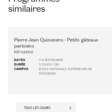
similaires
Pierre Jean Quinonero - Petits gâteaux
FINANCEMENT OPCO
parisiens
PÂTISSERIE
DATES
7-9 SEPTEMBRE
DURÉE
3 JOURS / 23H
CAMPUS
ÉCOLE NATIONALE SUPÉRIEURE DE
PÂTISSERIE
TOUS LES COURS