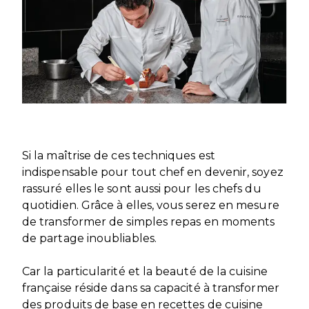
DÉVELOPPEMENT INTERNATIONAL
CANDIDATER
PARTENARIATS
NOS CERTIFICATIONS
VISITEZ NOS CAMPUS
VISITEZ NOS CAMPUS
NOS FRANCHISES
SPONSORS ET PARTENAIRES
BLOG
DEVENEZ FRANCHISÉ
NOS PARTENAIRES ACADÉMIQUES
BLOG
HOME – FRANÇAIS
NOS CAMPUS A L’INTERNATIONAL
DEVENEZ PARTENAIRE ACADÉMIQUE
HOME – FRANÇAIS
PASSER À L'ANGLAIS
ÉCOLE DUCASSE ISH GURUGRAM
PASSER À L'ANGLAIS
Gurugram, Inde
Si la maîtrise de ces techniques est
indispensable pour tout chef en devenir, soyez
rassuré elles le sont aussi pour les chefs du
quotidien. Grâce à elles, vous serez en mesure
de transformer de simples repas en moments
de partage inoubliables.
Car la particularité et la beauté de la cuisine
française réside dans sa capacité à transformer
des produits de base en recettes de cuisine