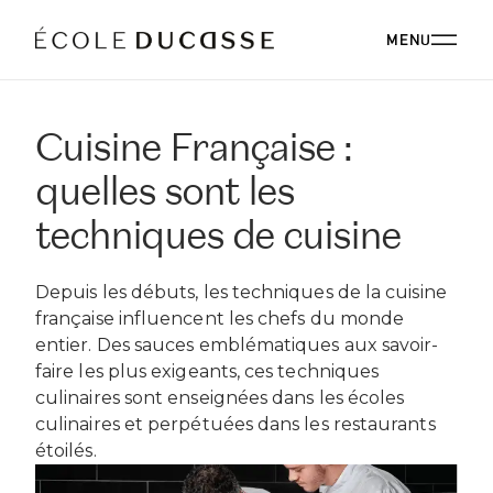
MENU
Cuisine Française :
A PROPOS
quelles sont les
A PROPOS ÉCOLE DUCASSE
NOS CAMPUS
techniques de cuisine
NOS CAMPUS EN FRANCE
PROGRAMMES
NOTRE PHILOSOPHIE
Depuis les débuts, les techniques de la cuisine
NOTRE FACULTÉ
ENSEIGNEMENT SUPÉRIEUR
française influencent les chefs du monde
NOS ALUMNI
ÉVÉNEMENTIEL
ÉCOLE DUCASSE PARIS CAMPUS
entier. Des sauces emblématiques aux savoir-
STRATÉGIE RSE
RECONVERSION
Paris, France
faire les plus exigeants, ces techniques
COMITÉ DE DIRECTION
ÉCOLE NATIONALE SUPÉRIEURE DE PÂTISSERIE
ÉVÉNEMENTIEL
RESTAURANT
PERFECTIONNEMENT
culinaires sont enseignées dans les écoles
BLOG
Yssingeaux, France
culinaires et perpétuées dans les restaurants
CARRIÈRES
PROFESSIONNELS
ÉCOLE DUCASSE PARIS STUDIO
DÉVELOPPEMENT INTERNATIONAL
ÉVÉNEMENTIEL PARIS CAMPUS
étoilés.
CONTACT PRESSE
Notre école dédiée aux amateurs au cœur de Paris.
ÉVÉNEMENTIEL ÉCOLE NATIONALE SUPÉRIEURE DE
FORMATIONS EN LIGNE
PÂTISSERIE