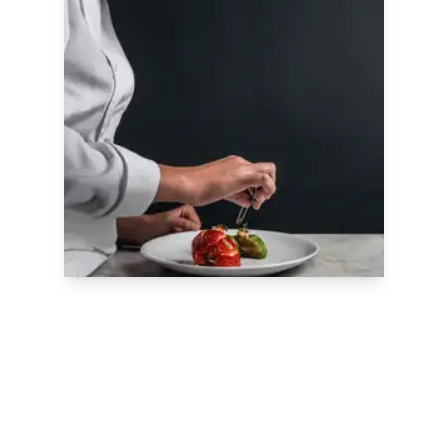
Nos formations sur
mesure
Nos spécialistes sont à votre écoute
pour
concevoir des formations
personnalisées
répondant à vos besoins