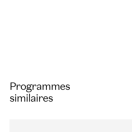
sur notre campus de Meudon, à l’École
Nationale Supérieure de Pâtisserie,
dans vos locaux en France ou à
l’étranger.
Programmes
similaires