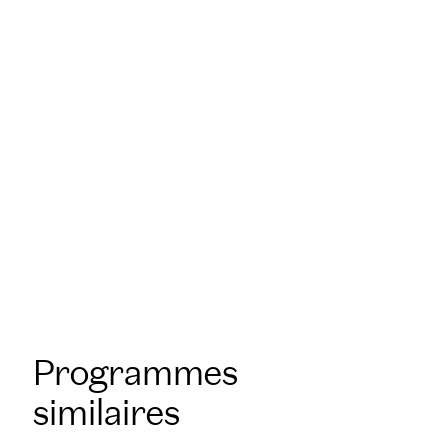
Nos spécialistes sont à votre écoute
pour
concevoir des formations
personnalisées
répondant à vos besoins
sur notre campus de Meudon, à l’École
Nationale Supérieure de Pâtisserie,
dans vos locaux en France ou à
l’étranger.
Programmes
similaires