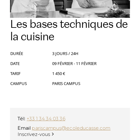
DÉVELOPPEMENT INTERNATIONAL
CANDIDATER
PARTENARIATS
NOS CERTIFICATIONS
VISITEZ NOS CAMPUS
VISITEZ NOS CAMPUS
Les bases techniques de
NOS FRANCHISES
SPONSORS ET PARTENAIRES
BLOG
DEVENEZ FRANCHISÉ
la cuisine
NOS PARTENAIRES ACADÉMIQUES
BLOG
HOME – FRANÇAIS
NOS CAMPUS A L’INTERNATIONAL
DEVENEZ PARTENAIRE ACADÉMIQUE
HOME – FRANÇAIS
DURÉE
3 JOURS / 24H
PASSER À L'ANGLAIS
ÉCOLE DUCASSE ISH GURUGRAM
DATE
09 FÉVRIER - 11 FÉVRIER
PASSER À L'ANGLAIS
Gurugram, Inde
TARIF
1 450 €
CAMPUS
PARIS CAMPUS
Tél:
+33 1 34 34 03 36
Email
pariscampus@ecoleducasse.com
Inscrivez-vous