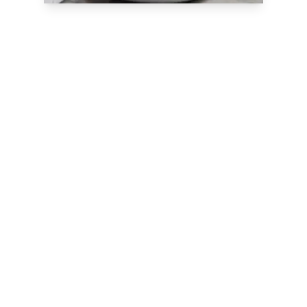
Nos formations sur
mesure
Nos spécialistes sont à votre écoute
pour
concevoir des formations
personnalisées
répondant à vos besoins
sur notre campus de Meudon, à l’École
Nationale Supérieure de Pâtisserie,
dans vos locaux en France ou à
l’étranger.