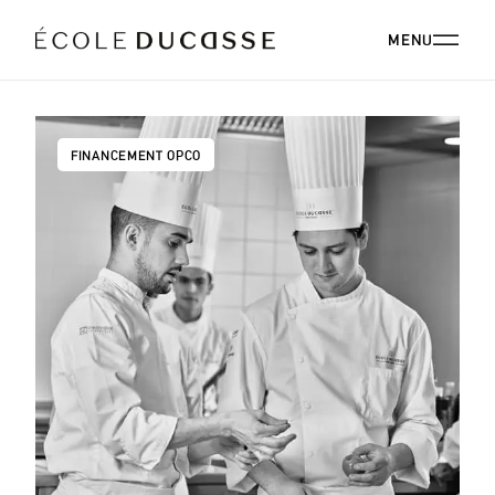
MENU
A PROPOS
FINANCEMENT OPCO
A PROPOS ÉCOLE DUCASSE
NOS CAMPUS
NOS CAMPUS EN FRANCE
PROGRAMMES
NOTRE PHILOSOPHIE
NOTRE FACULTÉ
ENSEIGNEMENT SUPÉRIEUR
NOS ALUMNI
ÉVÉNEMENTIEL
ÉCOLE DUCASSE PARIS CAMPUS
STRATÉGIE RSE
RECONVERSION
Paris, France
COMITÉ DE DIRECTION
ÉCOLE NATIONALE SUPÉRIEURE DE PÂTISSERIE
ÉVÉNEMENTIEL
RESTAURANT
PERFECTIONNEMENT
BLOG
Yssingeaux, France
CARRIÈRES
PROFESSIONNELS
ÉCOLE DUCASSE PARIS STUDIO
DÉVELOPPEMENT INTERNATIONAL
ÉVÉNEMENTIEL PARIS CAMPUS
CONTACT PRESSE
Notre école dédiée aux amateurs au cœur de Paris.
ÉVÉNEMENTIEL ÉCOLE NATIONALE SUPÉRIEURE DE
FORMATIONS EN LIGNE
PÂTISSERIE