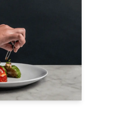
Nos spécialistes so
des formations pers
besoins sur notre 
Nationale Supérieur
en France ou à l’étr