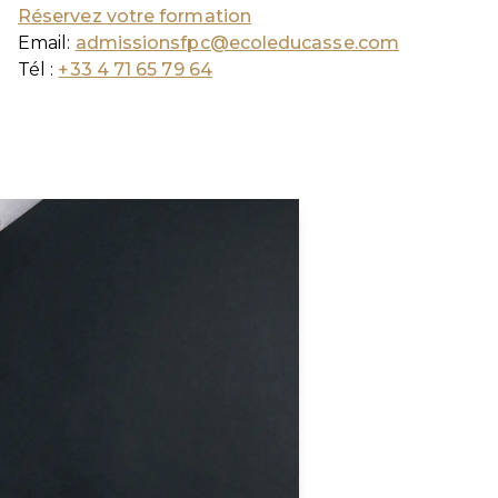
Ré
servez votre formation
Email:
admissionsfpc@ecoleducasse.com
Tél :
+33 4 71 65 79 64
Nos forma