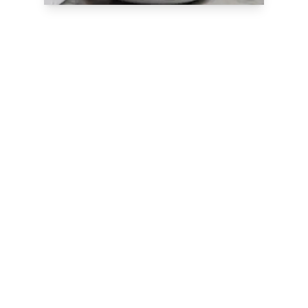
Nos formations sur
mesure
Nos spécialistes sont à votre écoute
pour
concevoir des formations
personnalisées
répondant à vos besoins
sur notre campus de Meudon, à l’École
Nationale Supérieure de Pâtisserie,
dans vos locaux en France ou à
l’étranger.