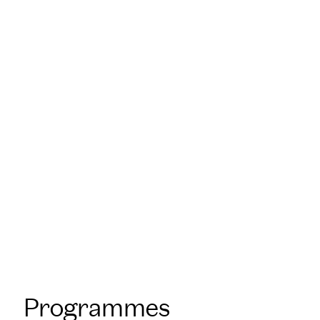
mesure
Nos spécialistes sont à votre écoute
pour
concevoir des formations
personnalisées
répondant à vos besoins
sur notre campus de Meudon, à l’École
Nationale Supérieure de Pâtisserie,
dans vos locaux en France ou à
l’étranger.
Programmes