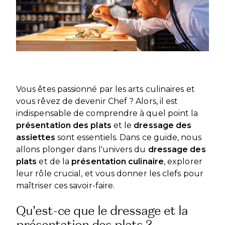
DÉVELOPPEMENT INTERNATIONAL
CANDIDATER
PARTENARIATS
NOS CERTIFICATIONS
VISITEZ NOS CAMPUS
VISITEZ NOS CAMPUS
NOS FRANCHISES
SPONSORS ET PARTENAIRES
BLOG
DEVENEZ FRANCHISÉ
NOS CAMPUS A L’INTERNATIONAL
NOS PARTENAIRES ACADÉMIQUES
BLOG
HOME – FRANÇAIS
DEVENEZ PARTENAIRE ACADÉMIQUE
HOME – FRANÇAIS
PASSER À L'ANGLAIS
Vous êtes passionné par les arts culinaires et
vous rêvez de devenir Chef ? Alors, il est
PASSER À L'ANGLAIS
indispensable de comprendre à quel point la
présentation des plats
et le
dressage des
assiettes
sont essentiels. Dans ce guide, nous
allons plonger dans l'univers du
dressage des
plats
et de la
présentation culinaire
, explorer
leur rôle crucial, et vous donner les clefs pour
maîtriser ces savoir-faire.
Qu'est-ce que le dressage et la
présentation des plats ?