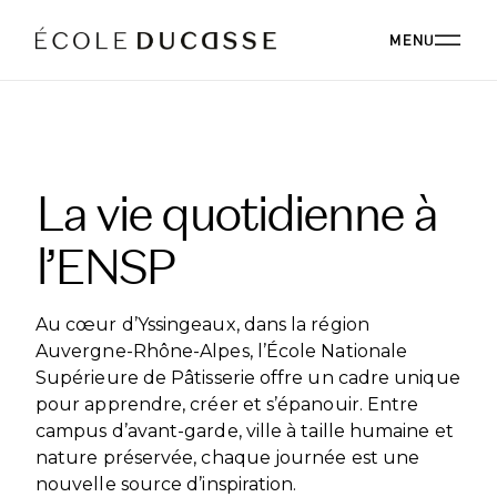
MENU
A PROPOS
La vie quotidienne à
A PROPOS ÉCOLE DUCASSE
NOS CAMPUS
l’ENSP
NOS CAMPUS EN FRANCE
PROGRAMMES
NOTRE PHILOSOPHIE
NOTRE FACULTÉ
ENSEIGNEMENT SUPÉRIEUR
NOS ALUMNI
Au cœur d’Yssingeaux, dans la région
ÉVÉNEMENTIEL
ÉCOLE DUCASSE PARIS CAMPUS
STRATÉGIE RSE
Auvergne-Rhône-Alpes, l’École Nationale
RECONVERSION
Paris, France
COMITÉ DE DIRECTION
Supérieure de Pâtisserie offre un cadre unique
ÉCOLE NATIONALE SUPÉRIEURE DE PÂTISSERIE
ÉVÉNEMENTIEL
RESTAURANT
PERFECTIONNEMENT
BLOG
pour apprendre, créer et s’épanouir. Entre
Yssingeaux, France
CARRIÈRES
campus d’avant-garde, ville à taille humaine et
PROFESSIONNELS
ÉCOLE DUCASSE PARIS STUDIO
DÉVELOPPEMENT INTERNATIONAL
ÉVÉNEMENTIEL PARIS CAMPUS
CONTACT PRESSE
nature préservée, chaque journée est une
Notre école dédiée aux amateurs au cœur de Paris.
ÉVÉNEMENTIEL ÉCOLE NATIONALE SUPÉRIEURE DE
FORMATIONS EN LIGNE
nouvelle source d’inspiration.
PÂTISSERIE