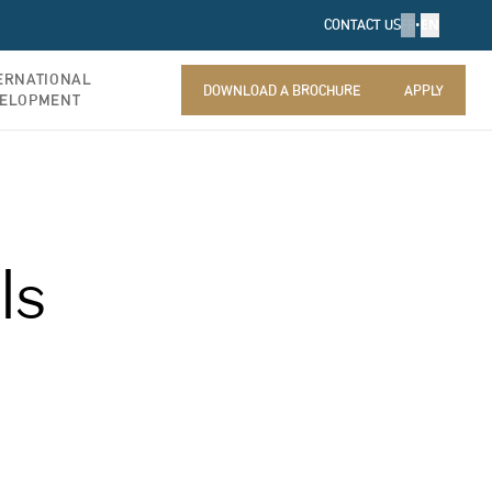
FR
•
EN
CONTACT US
ERNATIONAL
DOWNLOAD A BROCHURE
APPLY
ELOPMENT
DOWNLOAD A BROCHURE
APPLY
ls